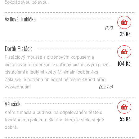
čokoládovou polevou.
Vaflová Trubička
(3,6)
35 Kč
Dortík Pistácie
Pistáciový mousse s citronovým korpusem a
104 Kč
pistáciovou drobenkou. Zdobený pistáciovým glazé,
pistáciemi a jedlými květy Minimální odběr 4ks
Zákusek je potřeba objednat nejméně 48hod před
vyzvednutím
(1,3,7,8)
Věneček
Krém z másla a pudinku na odpalovaném těstě s
55 Kč
fondánovou polevou. Klasika, která je stále stejně
dobrá.