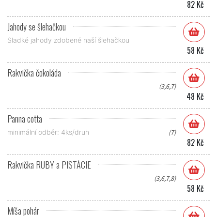
82 Kč
Jahody se šlehačkou
Sladké jahody zdobené naší šlehačkou
58 Kč
Rakvička čokoláda
(3,6,7)
48 Kč
Panna cotta
minimální odběr: 4ks/druh
(7)
82 Kč
Rakvička RUBY a PISTÁCIE
(3,6,7,8)
58 Kč
Míša pohár