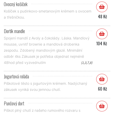
Ovocný košíček
Košíček s pudinkovo-smetanovým krémem s ovocem
48 Kč
a třešničkou.
Dortík mandle
Spojení mandlí z Avoly a čokolády. Láska. Mandlový
104 Kč
mousse, uvnitř brownie a mandlová drobenka
zespodu. Zdobený mandlovým glazé. Minimální
odběr 4ks Zákusek je potřeba objednat nejméně
48hod před vyzvednutím
(1,3,7,8)
Jogurtová roláda
Piškotové těsto s jogurtovým krémem. Nadýchaný
60 Kč
zákusek vyniká svou jemnou chutí.
Punčový dort
Piškot plný chutí z našeho rumového rozvaru s