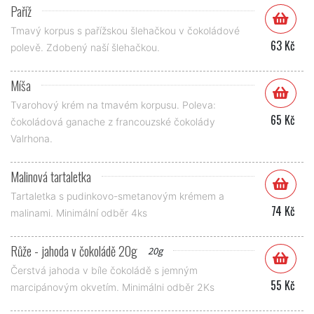
Paříž
Tmavý korpus s pařížskou šlehačkou v čokoládové
63 Kč
polevě. Zdobený naší šlehačkou.
Míša
Tvarohový krém na tmavém korpusu. Poleva:
65 Kč
čokoládová ganache z francouzské čokolády
Valrhona.
Malinová tartaletka
Tartaletka s pudinkovo-smetanovým krémem a
74 Kč
malinami. Minimální odběr 4ks
Růže - jahoda v čokoládě 20g
20g
Čerstvá jahoda v bíle čokoládě s jemným
55 Kč
marcipánovým okvetím. Minimálni odběr 2Ks