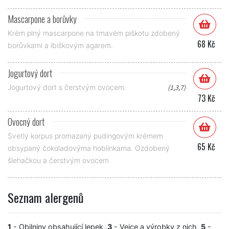
Mascarpone a borůvky
Krém plný mascarpone na tmavém piškotu zdobený
68 Kč
borůvkami a ibiškovým agarem.
Jogurtový dort
Jogurtový dort s čerstvým ovocem.
(1,3,7)
73 Kč
Ovocný dort
Svetlý korpus promazaný pudingovým krémem
65 Kč
obsypaný čokoladovýma hoblinkama. Ozdobený
šlehačkou a čerstvým ovocem
Seznam alergenů
1
- Obilniny obsahující lepek,
3
- Vejce a výrobky z nich,
5
-