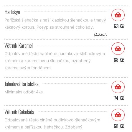
Harlekýn
Pařížská šlehačka s naší klasickou šlehačkou a tmavý
63 Kč
kakaový korpus. Posyp ze strouhané čokolády.
(1,3,6,7)
Větrník Karamel
Odpalované těsto naplněné pudinkovo-šlehačkovým
68 Kč
krémem a karamelovou šlehačkou, ozdobený
karamelovým fondánem.
Jahodová tartaletka
Minimální odběr 4ks
74 Kč
Větrník Čokoláda
Odpalované těsto plněné pudinkovo-šlehačkovým
68 Kč
krémem a pařížskou šlehačkou. Zdobený