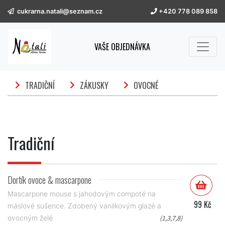
cukrarna.natali@seznam.cz
+420 778 089 858
VAŠE OBJEDNÁVKA
TRADIČNÍ
ZÁKUSKY
OVOCNÉ
Tradiční
Dortík ovoce & mascarpone
Mascarpone mouse s jahodovým compoté na
99 Kč
máslové sušence. Zdobený vanilkovým glazé a
ovocným želé
(1,3,7,8)