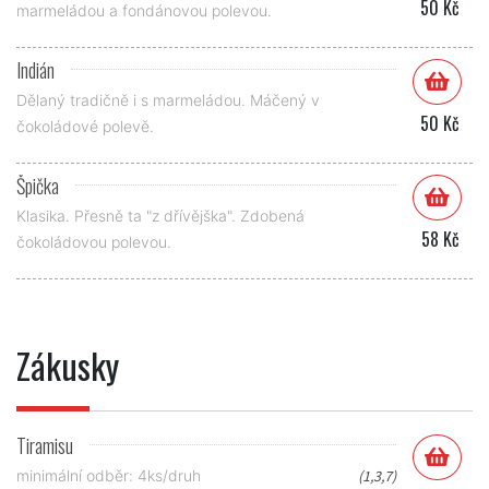
50 Kč
marmeládou a fondánovou polevou.
Indián
Dělaný tradičně i s marmeládou. Máčený v
50 Kč
čokoládové polevě.
Špička
Klasika. Přesně ta "z dřívějška". Zdobená
58 Kč
čokoládovou polevou.
Zákusky
Tiramisu
minimální odběr: 4ks/druh
(1,3,7)