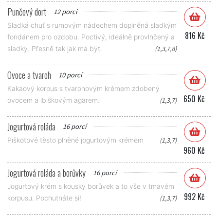
Punčový dort
12 porcí
Sladká chuť s rumovým nádechem doplněná sladkým
816 Kč
fondánem pro ozdobu. Poctivý, ideálně provlhčený a
sladký. Přesně tak jak má být.
(1,3,7,8)
Ovoce a tvaroh
10 porcí
Kakaový korpus s tvarohovým krémem zdobený
650 Kč
ovocem a ibiškovým agarem.
(1,3,7)
Jogurtová roláda
16 porcí
Piškotové těsto plněné jogurtovým krémem
(1,3,7)
960 Kč
Jogurtová roláda a borůvky
16 porcí
Jogurtový krém s kousky borůvek a to vše v tmavém
992 Kč
korpusu. Pochutnáte si!
(1,3,7)