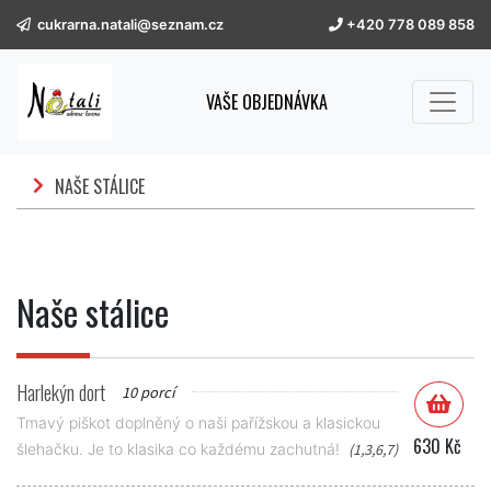
cukrarna.natali@seznam.cz
+420 778 089 858
VAŠE OBJEDNÁVKA
NAŠE STÁLICE
Naše stálice
Harlekýn dort
10 porcí
Tmavý piškot doplněný o naši pařížskou a klasickou
630 Kč
šlehačku. Je to klasika co každému zachutná!
(1,3,6,7)