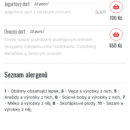
Jogurtový dort
10 porcí
Jogurtový dort s čerstvým ovocem.
(1,3,7)
700 Kč
Ovocný dort
10 porcí
Svetlý korpus promazaný pudingovým krémem
650 Kč
obsypaný čokoladovýma hoblinkama. Ozdobený
šlehačkou a čerstvým ovocem
Seznam alergenů
1
- Obilniny obsahující lepek,
3
- Vejce a výrobky z nich,
5
-
Arašídy a výrobky z nich,
6
- Sojové boby a výrobky z nich,
7
- Mléko a výrobky z něj,
8
- Skořápkové plody,
11
- Sezam a
výrobky z něj,