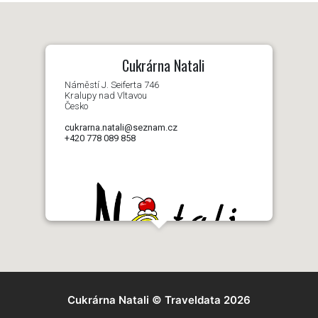
Cukrárna Natali
Náměstí J. Seiferta 746
Kralupy nad Vltavou
Česko
cukrarna.natali@seznam.cz
+420 778 089 858
Cukrárna Natali
© Traveldata 2026