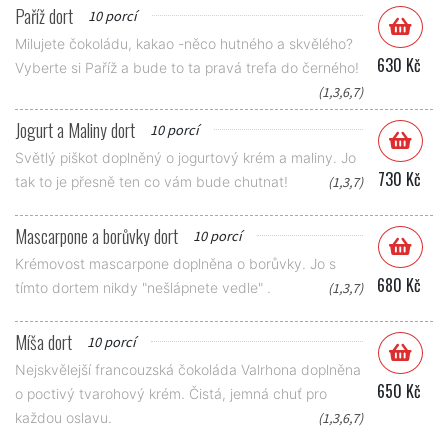
Paříž dort
10 porcí
Milujete čokoládu, kakao -něco hutného a skvělého?
630 Kč
Vyberte si Paříž a bude to ta pravá trefa do černého!
(1,3,6,7)
Jogurt a Maliny dort
10 porcí
Světlý piškot doplněný o jogurtový krém a maliny. Jo
730 Kč
tak to je přesně ten co vám bude chutnat!
(1,3,7)
Mascarpone a borůvky dort
10 porcí
Krémovost mascarpone doplněna o borůvky. Jo s
680 Kč
tímto dortem nikdy "nešlápnete vedle" .
(1,3,7)
Míša dort
10 porcí
Nejskvělejší francouzská čokoláda Valrhona doplněna
650 Kč
o poctivý tvarohový krém. Čistá, jemná chuť pro
každou oslavu.
(1,3,6,7)